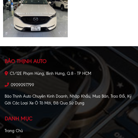
BẢO THỊNH AUTO
C1/12E Phạm Hùng, Bình Hưng, Q.8 - TP HCM
0909097799
Bảo Thịnh Auto Chuyên Kinh Doanh, Nhập Khẩu, Mua Bán, Trao Đổi, Ký
Gởi Các Loại Xe Ô Tô Mới, Đã Qua Sử Dụng
DANH MỤC
Trang Chủ