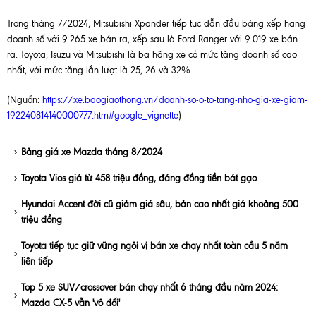
Trong tháng 7/2024, Mitsubishi Xpander tiếp tục dẫn đầu bảng xếp hạng
doanh số với 9.265 xe bán ra, xếp sau là Ford Ranger với 9.019 xe bán
ra. Toyota, Isuzu và Mitsubishi là ba hãng xe có mức tăng doanh số cao
nhất, với mức tăng lần lượt là 25, 26 và 32%.
(Nguồn:
https://xe.baogiaothong.vn/doanh-so-o-to-tang-nho-gia-xe-giam-
192240814140000777.htm#google_vignette
)
Bảng giá xe Mazda tháng 8/2024
Toyota Vios giá từ 458 triệu đồng, đáng đồng tiền bát gạo
Hyundai Accent đời cũ giảm giá sâu, bản cao nhất giá khoảng 500
triệu đồng
Toyota tiếp tục giữ vững ngôi vị bán xe chạy nhất toàn cầu 5 năm
liên tiếp
Top 5 xe SUV/crossover bán chạy nhất 6 tháng đầu năm 2024:
Mazda CX-5 vẫn 'vô đối'