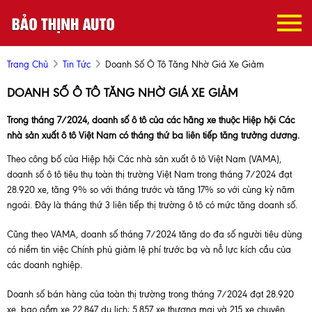
Trang Chủ
Tin Tức
Doanh Số Ô Tô Tăng Nhờ Giá Xe Giảm
DOANH SỐ Ô TÔ TĂNG NHỜ GIÁ XE GIẢM
Trong tháng 7/2024, doanh số ô tô của các hãng xe thuộc Hiệp hội Các
nhà sản xuất ô tô Việt Nam có tháng thứ ba liên tiếp tăng trưởng dương.
Theo công bố của Hiệp hội Các nhà sản xuất ô tô Việt Nam (VAMA),
doanh số ô tô tiêu thụ toàn thị trường Việt Nam trong tháng 7/2024 đạt
28.920 xe, tăng 9% so với tháng trước và tăng 17% so với cùng kỳ năm
ngoái. Đây là tháng thứ 3 liên tiếp thị trường ô tô có mức tăng doanh số.
Cũng theo VAMA, doanh số tháng 7/2024 tăng do đa số người tiêu dùng
có niềm tin việc Chính phủ giảm lệ phí trước bạ và nỗ lực kích cầu của
các doanh nghiệp.
Doanh số bán hàng của toàn thị trường trong tháng 7/2024 đạt 28.920
xe, bao gồm xe 22.847 du lịch; 5.857 xe thương mại và 215 xe chuyên