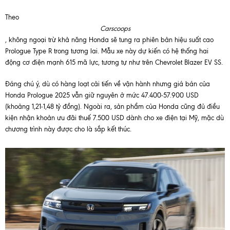
Theo
Carscoops
, không ngoại trừ khả năng Honda sẽ tung ra phiên bản hiệu suất cao
Prologue Type R trong tương lai. Mẫu xe này dự kiến có hệ thống hai
động cơ điện mạnh 615 mã lực, tương tự như trên Chevrolet Blazer EV SS.
Đáng chú ý, dù có hàng loạt cải tiến về vận hành nhưng giá bán của
Honda Prologue 2025 vẫn giữ nguyên ở mức 47.400-57.900 USD
(khoảng 1,21-1,48 tỷ đồng). Ngoài ra, sản phẩm của Honda cũng đủ điều
kiện nhận khoản ưu đãi thuế 7.500 USD dành cho xe điện tại Mỹ, mặc dù
chương trình này được cho là sắp kết thúc.