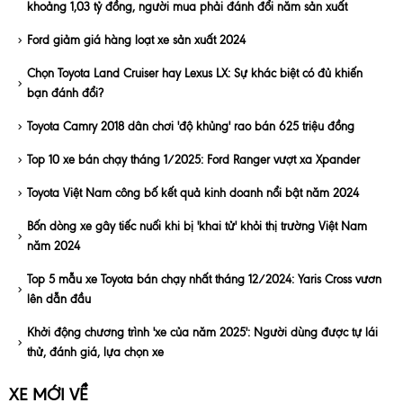
khoảng 1,03 tỷ đồng, người mua phải đánh đổi năm sản xuất
Ford giảm giá hàng loạt xe sản xuất 2024
Chọn Toyota Land Cruiser hay Lexus LX: Sự khác biệt có đủ khiến
bạn đánh đổi?
Toyota Camry 2018 dân chơi 'độ khủng' rao bán 625 triệu đồng
Top 10 xe bán chạy tháng 1/2025: Ford Ranger vượt xa Xpander
Toyota Việt Nam công bố kết quả kinh doanh nổi bật năm 2024
Bốn dòng xe gây tiếc nuối khi bị 'khai tử' khỏi thị trường Việt Nam
năm 2024
Top 5 mẫu xe Toyota bán chạy nhất tháng 12/2024: Yaris Cross vươn
lên dẫn đầu
Khởi động chương trình 'xe của năm 2025': Người dùng được tự lái
thử, đánh giá, lựa chọn xe
XE MỚI VỀ