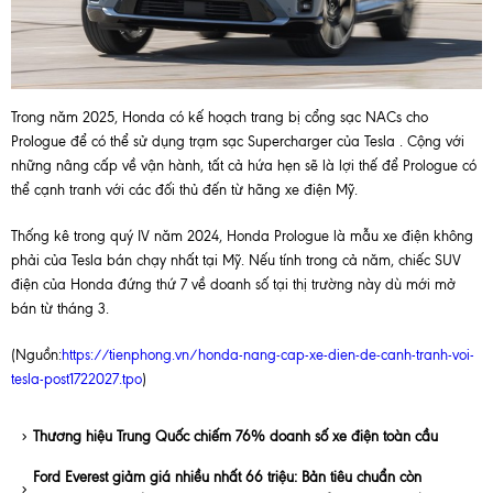
Trong năm 2025, Honda có kế hoạch trang bị cổng sạc NACs cho
Prologue để có thể sử dụng trạm sạc Supercharger của Tesla . Cộng với
những nâng cấp về vận hành, tất cả hứa hẹn sẽ là lợi thế để Prologue có
thể cạnh tranh với các đối thủ đến từ hãng xe điện Mỹ.
Thống kê trong quý IV năm 2024, Honda Prologue là mẫu xe điện không
phải của Tesla bán chạy nhất tại Mỹ. Nếu tính trong cả năm, chiếc SUV
điện của Honda đứng thứ 7 về doanh số tại thị trường này dù mới mở
bán từ tháng 3.
(Nguồn:
https://tienphong.vn/honda-nang-cap-xe-dien-de-canh-tranh-voi-
tesla-post1722027.tpo
)
Thương hiệu Trung Quốc chiếm 76% doanh số xe điện toàn cầu
Ford Everest giảm giá nhiều nhất 66 triệu: Bản tiêu chuẩn còn