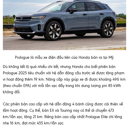
Prologue là mẫu xe điện đầu tiên của Honda bán ra tại Mỹ.
Dù không tiết lộ quá nhiều chi tiết, nhưng Honda cho biết phiên bản
Prologue 2025 tiêu chuẩn với hệ dẫn động cầu trước sẽ được tăng phạm
vi hoạt động thêm 19 km. Nâng cấp này giúp xe đi được khoảng 496 km
(theo chuẩn EPA) với mỗi lần sạc đầy trong khi dung lượng pin 85 kWh
không đổi.
Các phiên bản cao cấp với hệ dẫn động 4 bánh cũng được cải thiện về
tầm hoạt động. Cụ thể, bản EX và Touring nay có thể di chuyển 473
km/lần sạc, tăng 21 km. Riêng bản cao cấp nhất Prologue Elite chỉ tăng
nhẹ 16 km, đạt mức 455 km/lần sạc.