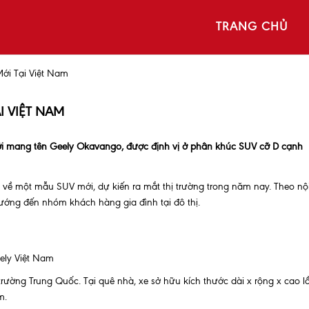
TRANG CHỦ
ới Tại Việt Nam
I VIỆT NAM
ới mang tên Geely Okavango, được định vị ở phân khúc SUV cỡ D cạnh
 về một mẫu SUV mới, dự kiến ra mắt thị trường trong năm nay. Theo nộ
ướng đến nhóm khách hàng gia đình tại đô thị.
ely Việt Nam
trường Trung Quốc. Tại quê nhà, xe sở hữu kích thước dài x rộng x cao l
m.