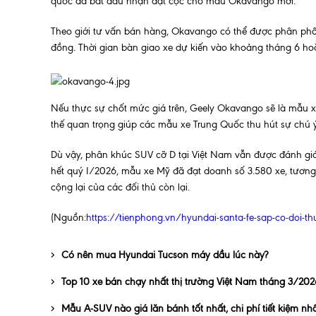
quốc đã bắt đầu nhận đặt cọc cho mẫu Okavango mới.
Theo giới tư vấn bán hàng, Okavango có thể được phân phối v
đồng. Thời gian bàn giao xe dự kiến vào khoảng tháng 6 hoặ
Nếu thực sự chốt mức giá trên, Geely Okavango sẽ là mẫu x
thế quan trọng giúp các mẫu xe Trung Quốc thu hút sự chú ý
Dù vậy, phân khúc SUV cỡ D tại Việt Nam vẫn được đánh giá l
hết quý I/2026, mẫu xe Mỹ đã đạt doanh số 3.580 xe, tươn
cộng lại của các đối thủ còn lại.
(Nguồn:
https://tienphong.vn/hyundai-santa-fe-sap-co-doi-th
Có nên mua Hyundai Tucson máy dầu lúc này?
Top 10 xe bán chạy nhất thị trường Việt Nam tháng 3/202
Mẫu A-SUV nào giá lăn bánh tốt nhất, chi phí tiết kiệm nh