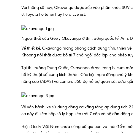
Với thông số này, Okavango được xếp vào phân khúc SUV cỡ
8, Toyota Fortuner hay Ford Everest.
Ngoại thất của Geely Okavango ở thị trường quốc tế. Ảnh: Đạ
Về thiết kế, Okavango mang phong cách trung tính, thiên về
Khoang nội thất được bố trí 7 chỗ ngồi độc lập, cho phép tù
Tại thị trường Trung Quốc, Okavango được trang bị cụm màn 
hồ kỹ thuật số cùng kích thước. Các tiện nghi đáng chú ý kh
nâng cao (ADAS) và camera 360 độ hỗ trợ quan sát dưới gầ
Về vận hành, xe sử dụng động cơ xăng tăng áp dung tích 2
cơ này đi kèm hộp số ly hợp kép ướt 7 cấp và hệ dẫn động cầu
Hiện Geely Việt Nam chưa công bố giá bán và thời điểm mở b