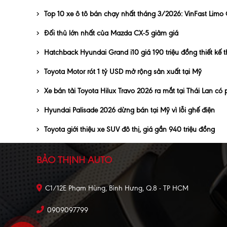
Top 10 xe ô tô bán chạy nhất tháng 3/2026: VinFast Lim
Đối thủ lớn nhất của Mazda CX-5 giảm giá
Hatchback Hyundai Grand i10 giá 190 triệu đồng thiết kế t
Toyota Motor rót 1 tỷ USD mở rộng sản xuất tại Mỹ
Xe bán tải Toyota Hilux Travo 2026 ra mắt tại Thái Lan có
Hyundai Palisade 2026 dừng bán tại Mỹ vì lỗi ghế điện
Toyota giới thiệu xe SUV đô thị, giá gần 940 triệu đồng
BẢO THỊNH AUTO
C1/12E Phạm Hùng, Bình Hưng, Q.8 - TP HCM
0909097799