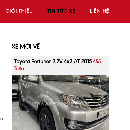
GIỚI THIỆU
TIN TỨC XE
LIÊN HỆ
XE MỚI VỀ
Toyota Fortuner 2.7V 4x2 AT 2015
455
Triệu
i
ần