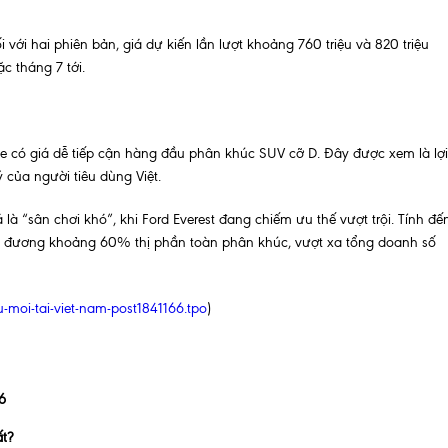
ới hai phiên bản, giá dự kiến lần lượt khoảng 760 triệu và 820 triệu
c tháng 7 tới.
e có giá dễ tiếp cận hàng đầu phân khúc SUV cỡ D. Đây được xem là lợi
 của người tiêu dùng Việt.
à “sân chơi khó”, khi Ford Everest đang chiếm ưu thế vượt trội. Tính đế
g đương khoảng 60% thị phần toàn phân khúc, vượt xa tổng doanh số
u-moi-tai-viet-nam-post1841166.tpo
)
6
ất?