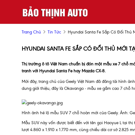
Trang Chủ
Tin Tức
Hyundai Santa Fe Sắp Có Đối Thủ M
HYUNDAI SANTA FE SẮP CÓ ĐỐI THỦ MỚI TẠ
Thị trường ô tô Việt Nam chuẩn bị đón một mẫu xe 7 chỗ m
tranh với Hyundai Santa Fe hay Mazda CX-8.
Mới đây, trang chủ của Geely Việt Nam đã đăng tải hình ảnh
dung giới thiệu, đây là Okavango - mẫu xe gầm cao 7 chỗ h
Hình ảnh hé lộ mẫu SUV 7 chỗ hoàn mới của Geely. Ảnh: Ge
Mẫu SUV này vốn được biết đến với tên gọi Haoyue L tại thị 
lượt 4.860 x 1.910 x 1.770 mm, cùng chiều dài cơ sở 2.825 m