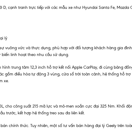
 D, cạnh tranh trực tiếp với các mẫu xe như Hyundai Santa Fe, Mazda 
i lý
 sự vuông vức và thực dụng, phù hợp với đối tượng khách hàng gia đình
y biến linh hoạt theo nhu cầu sử dụng.
hình trung tâm 12,3 inch hỗ trợ kết nối Apple CarPlay, đi cùng bảng đồn
ác gồm điều hòa tự động 3 vùng, cửa sổ trời toàn cảnh, hệ thống hỗ trợ 
m xe.
.0L, cho công suất 215 mã lực và mô-men xoắn cực đại 325 Nm. Khối độ
 trước, kết hợp hệ thống treo sau đa liên kết.
án chính thức. Tuy nhiên, một số tư vấn bán hàng đại lý Geely trên toà