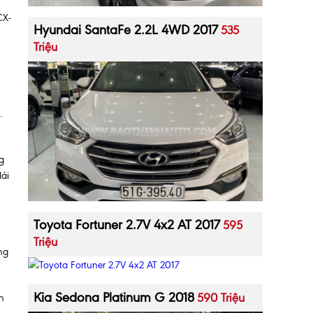
CX-
Hyundai SantaFe 2.2L 4WD 2017
535
Triệu
.
g
lái
Toyota Fortuner 2.7V 4x2 AT 2017
595
Triệu
ng
Kia Sedona Platinum G 2018
590 Triệu
n